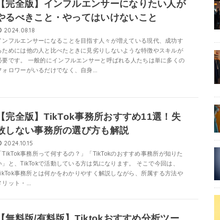
【完全版】インフルエンサーになりたい人が
やるべきこと・やってはいけないこと
2024.08.18
インフルエンサーになることを目指す人々が増えている現代、成功す
るためには他の人と比べたときに見劣りしないような特徴やスキルが
必要です。 一般的にインフルエンサーと呼ばれる人たちは単に多くの
フォロワーがいるだけでなく、自身...
【完全版】TikTok事務所おすすめ11選！失
敗しない事務所の選び方も解説
2024.10.15
「TikTok事務所って何するの？」「TikTokのおすすめ事務所が知りた
い」と、TikTokで活動している方は気になります。 そこで今回は、
TikTok事務所とは何かをわかりやすく解説しながら、所属する方法や
メリット・...
【無料版/有料版】Tiktokおすすめ分析ツー