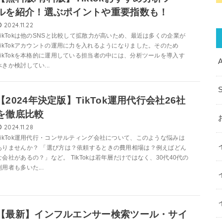
ルを紹介！選ぶポイントや重要指数も！
2024.11.22
TikTokは他のSNSと比較して拡散力が高いため、最近は多くの企業が
TikTokアカウントの運用に力を入れるようになりました。そのため
TikTokを本格的に運用している担当者の中には、分析ツールを導入す
A
べきか検討してい...
【2024年決定版】TikTok運用代行会社26社
を徹底比較
2024.11.28
TikTok運用代行・コンサルティング会社について、このような悩みは
ありませんか？ 「選び方は？依頼するときの費用相場は？例えばどん
な会社があるの？」など。 TikTokは若年層だけではなく、30代40代の
利用者も多いた...
【最新】インフルエンサー検索ツール・サイ