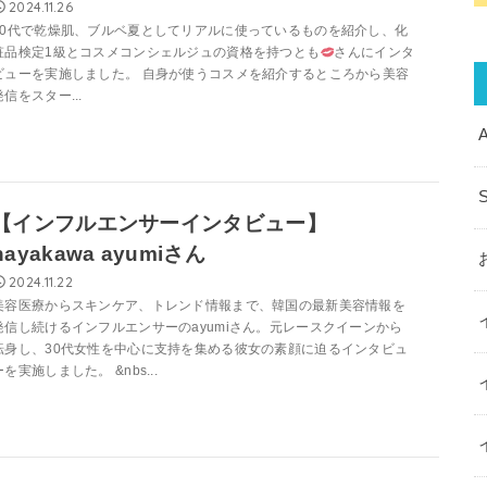
2024.11.26
30代で乾燥肌、ブルベ夏としてリアルに使っているものを紹介し、化
粧品検定1級とコスメコンシェルジュの資格を持つとも
さんにインタ
ビューを実施しました。 自身が使うコスメを紹介するところから美容
発信をスター...
A
【インフルエンサーインタビュー】
hayakawa ayumiさん
2024.11.22
美容医療からスキンケア、トレンド情報まで、韓国の最新美容情報を
発信し続けるインフルエンサーのayumiさん。元レースクイーンから
転身し、30代女性を中心に支持を集める彼女の素顔に迫るインタビュ
ーを実施しました。 &nbs...