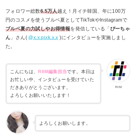
フォロワー総数
6.5万人
越え！月イチ韓国、年に100万
円のコスメを使うブルベ夏としてTikTokやInstagramで
ブルベ夏の力試しやお得情報
を発信している「
ぴーちゃ
ん
」さん(
@x.x.pixk.x.x
)にインタビューを実施しまし
た。
こんにちは、
RIIM編集担当
です。本日は
お忙しい中、インタビューを受けていた
だきありがとうございます。
RIIM
よろしくお願いいたします！
よろしくお願いします。