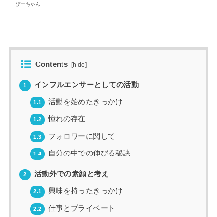
ぴーちゃん
Contents
[
hide
]
インフルエンサーとしての活動
1
活動を始めたきっかけ
1.1
憧れの存在
1.2
フォロワーに関して
1.3
自分の中での伸びる秘訣
1.4
活動外での素顔と考え
2
興味を持ったきっかけ
2.1
仕事とプライベート
2.2