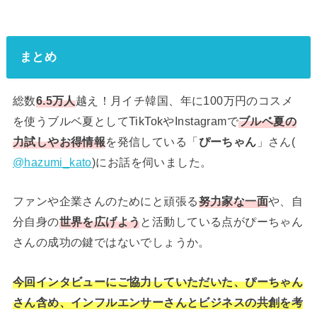
まとめ
総数
6.5万人
越え！月イチ韓国、年に100万円のコスメ
を使うブルベ夏としてTikTokやInstagramで
ブルベ夏の
力試しやお得情報
を発信している「
ぴーちゃん
」さん(
@hazumi_kato
)にお話を伺いました。
ファンや企業さんのためにと頑張る
努力家な一面
や、自
分自身の
世界を広げよう
と活動している点がぴーちゃん
さんの成功の鍵ではないでしょうか。
今回インタビューにご協力していただいた、ぴーちゃん
さん含め、インフルエンサーさんとビジネスの共創を考