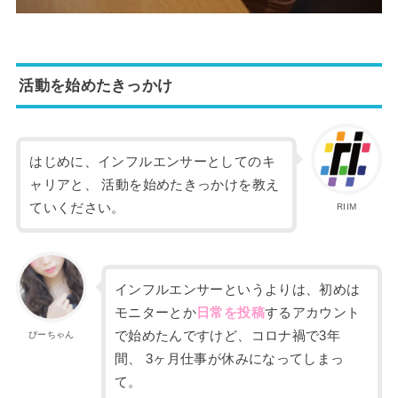
活動を始めたきっかけ
はじめに、インフルエ
ンサーとしてのキ
ャリアと、
活
動を始めたきっかけを教え
ていください。
RIIM
インフルエンサーというよりは、初めは
モニターとか
日常を投稿
す
るアカウント
で始めたんですけど、コロナ禍で
3
年
ぴーちゃん
間、
3
ヶ月仕事が休みに
なってしまっ
て。