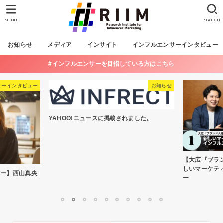
MENU
SEARCH
お知らせ
メディア
インサイト
インフルエンサーインタビュー
#インフルエンサーを目指している方はこちら
サーインタビュー
お知らせ
YAHOO!ニュースに掲載されました。
【大広『ブランド
しいマーケテ
ュー】西山真央
ー
1
2
3
4
5
6
7
8
9
10