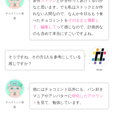
多分
ストック
とかを作ってあげてるのか
なと思います。
でも私は
ストックとか作
れない人間なので、なんか今日ももう食
チョコミント仮
面
べたチョコミントを
そのままと撮影
し
て、編集して
って感じなので、計画的な
のも含めて本当にすごいですよね。
そうですね。その方1人を参考にしている
感じですか？
RIIM
他にはチョコミント以外にも、パン好き
マニアやアンバターに
特化したアカウン
ト
を見て、勉強しています。
チョコミント仮
面