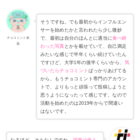
そうですね。でも最初からインフルエン
サーを始めたかと言われたら少し微妙
で、最初は自分のほんとに適当に
食べ終
チョコミント仮
面
わった写真
とかを載せていて、自己満足
みたいな感じで半年くらい続けていたん
ですけど、
大学
1
年の
後半くらいから、
気
づいたらチョコミント
ばっかりあげてる
から。
もうチョコミント専門のアカウン
トで、よりもっ
と
頑張って投稿しようと
思うようになったって感じです。なので
活動を始めたのは
2019
年からで間違い
は
ないです。
なるほど、そうなんですね。
洋服の色も