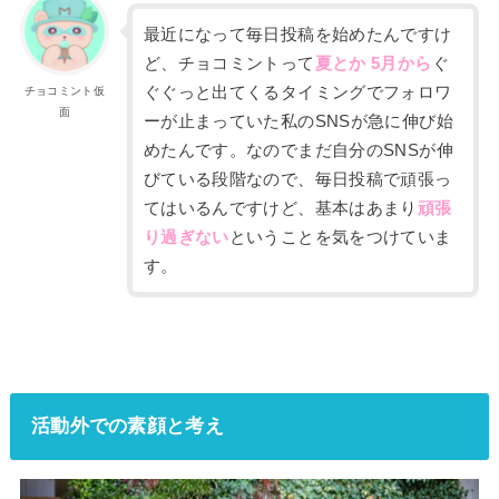
最近になって毎日投稿を始めたんですけ
ど、チョコミ
ントって
夏とか
5
月から
ぐ
ぐぐっと出てくるタイミングでフォロワ
チョコミント仮
面
ーが止まっていた私のSNSが急に伸び始
めたんです。なのでまだ
自分のSNSが
伸
びている段階なので、毎日投稿で頑張っ
てはいるんですけど、基本はあまり
頑張
り過ぎない
ということを気をつけていま
す。
活動外での素顔と考え