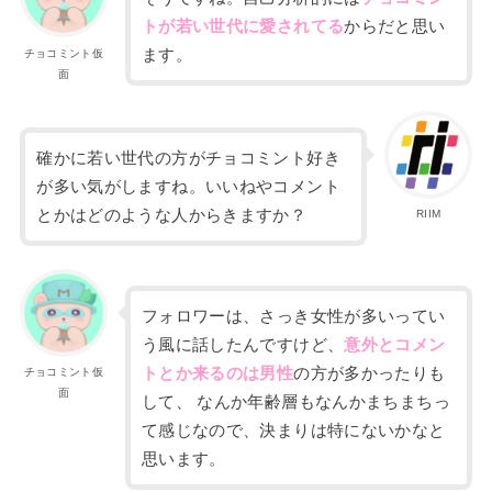
トが若い世代に愛されてる
から
だと思い
ます。
チョコミント仮
面
確かに若い世代の方がチョコミント好き
が多い気がしますね。いいねやコメント
とかはどのような人からきますか？
RIIM
フォロワーは、さっき女性が多いってい
う風に話したんですけど、
意外とコメ
ン
トとか来るのは男性
の方が多かったりも
チョコミント仮
面
して、
なんか年齢層も
なんかまちまちっ
て感
じなので、決まりは特にないかなと
思います。