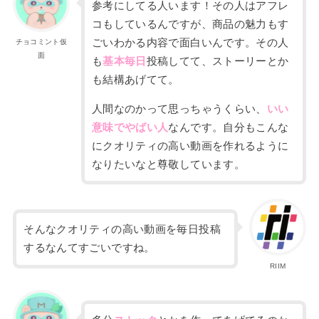
参考にしてる人います！その人はアフレ
コもしているんですが、
商品の魅力もす
ごいわかる内
容で面白いんです。
その人
チョコミント仮
面
も
基本毎日
投稿してて、ストーリーとか
も結構あげてて。
人間なのかって
思っちゃうくらい
、
いい
意味でやばい人
なんです。自分もこんな
にクオリティの高い動画を作れるように
なりたいなと尊敬しています。
そんなクオリティの高い動画を毎日投稿
するなんてすごいですね。
RIIM