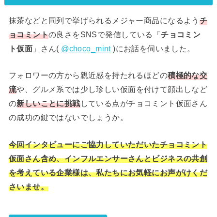
抹茶などと同列で挙げられるメジャー商品になるよう
チ
ョコミント
の良さをSNSで発信している「
チョコミン
ト仮面
」さん(
@choco_mint
)にお話を伺いました。
フォロワーの方から親近感を持たれるほどの
積極的な交
流
や、グルメ系では少し珍しい仮面を付けて顔出しなど
の
新しいことに挑戦
している点がチョコミント仮面さん
の成功の鍵ではないでしょうか。
今回インタビューにご協力していただいたチョコミント
仮面さん含め、インフルエンサーさんとビジネスの共創
を考えている企業様は、私たちにお気軽にお声がけくだ
さいませ。