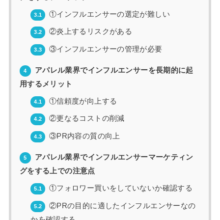
①インフルエンサーの選定が難しい
3.1
②炎上するリスクがある
3.2
③インフルエンサーの管理が必要
3.3
アパレル業界でインフルエンサーを長期的に起
4
用するメリット
①信頼度が向上する
4.1
②更なるコストの削減
4.2
③PR内容の質の向上
4.3
アパレル業界でインフルエンサーマーケティン
5
グをする上での注意点
①フォロワー買いをしていないか確認する
5.1
②PRの目的に適したインフルエンサーなの
5.2
かを確認する