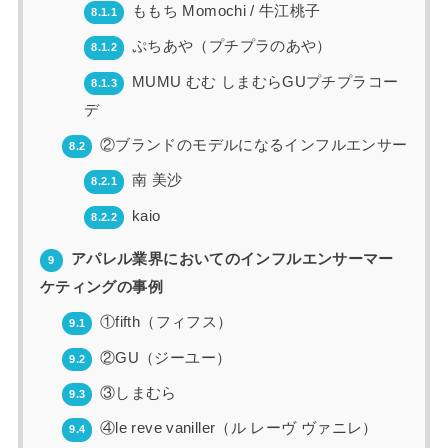
ももち Momochi / 牛江桃子
8.1.1
ぷちあや（プチプラのあや）
8.1.2
MUMU むむ しまむらGUプチプラコー
8.1.3
デ
②ブランドのモデルになるインフルエンサー
8.2
南 美沙
8.2.1
kaio
8.2.2
アパレル業界においてのインフルエンサーマー
9
ケティングの事例
①fifth（フィフス）
9.1
②GU（ジーユー）
9.2
③しまむら
9.3
④le reve vaniller（ル レーヴ ヴァニレ）
9.4