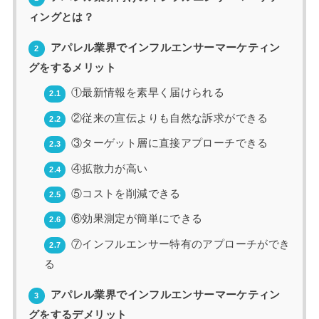
ィングとは？
アパレル業界でインフルエンサーマーケティン
2
グをするメリット
①最新情報を素早く届けられる
2.1
②従来の宣伝よりも自然な訴求ができる
2.2
③ターゲット層に直接アプローチできる
2.3
④拡散力が高い
2.4
⑤コストを削減できる
2.5
⑥効果測定が簡単にできる
2.6
⑦インフルエンサー特有のアプローチができ
2.7
る
アパレル業界でインフルエンサーマーケティン
3
グをするデメリット