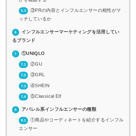
③PRの内容とインフルエンサーの相性がマ
5.3
ッチしているか
インフルエンサーマーケティングを活用してい
6
るブランド
①UNIQLO
7
②GU
7.1
③GRL
7.2
④SHEIN
7.3
⑤Classical Elf
7.4
アパレル系インフルエンサーの種類
8
①商品やコーディネートを紹介するインフル
8.1
エンサー